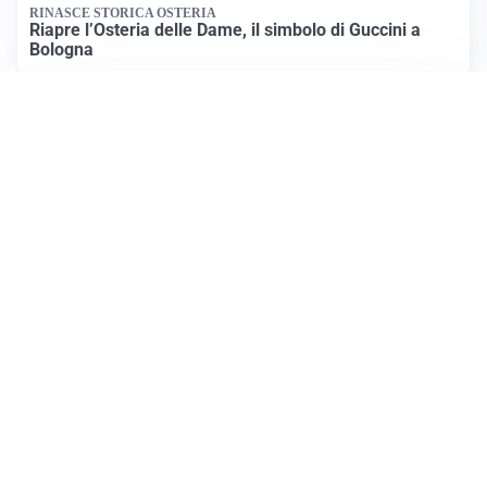
RINASCE STORICA OSTERIA
Riapre l’Osteria delle Dame, il simbolo di Guccini a
Bologna
INCIDENTE MORTALE
Tragica escursione: ragazza di 14 anni perde la vita
sul Latemar
Apri News Netweek