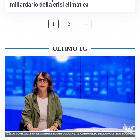
miliardario della crisi climatica
1
2
→
ULTIMO TG