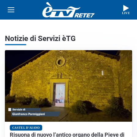
LIVE
Notizie di Servizi èTG
CASTEL D'AIANO
Risuona di nuovo l’antico organo della Pieve di