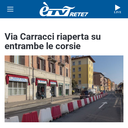
LIVE
Via Carracci riaperta su
entrambe le corsie