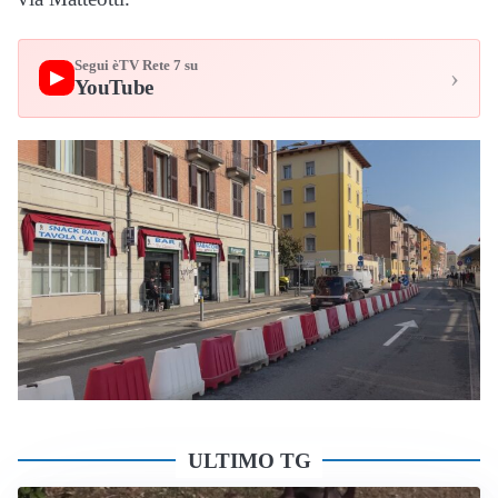
Segui èTV Rete 7 su
›
▶
YouTube
ULTIMO TG