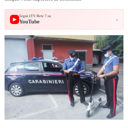
Segui èTV Rete 7 su
›
▶
YouTube