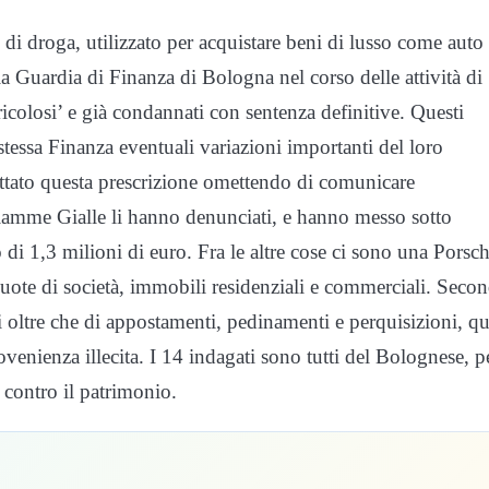
o di droga, utilizzato per acquistare beni di lusso come auto
la Guardia di Finanza di Bologna nel corso delle attività di
icolosi’ e già condannati con sentenza definitive. Questi
stessa Finanza eventuali variazioni importanti del loro
tato questa prescrizione omettendo di comunicare
Fiamme Gialle li hanno denunciati, e hanno messo sotto
di 1,3 milioni di euro. Fra le altre cose ci sono una Porsch
uote di società, immobili residenziali e commerciali. Seco
li oltre che di appostamenti, pedinamenti e perquisizioni, qu
ovenienza illecita. I 14 indagati sono tutti del Bolognese, p
i contro il patrimonio.