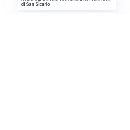
di San Sicario
SETTORE TURISTICO
Annullato il Showcase Usa-Italy 2027: ecco
i motivi
Apri Turismo Netweek