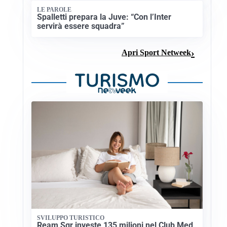
LE PAROLE
Spalletti prepara la Juve: “Con l’Inter
servirà essere squadra”
Apri Sport Netweek
SVILUPPO TURISTICO
Ream Sgr investe 135 milioni nel Club Med