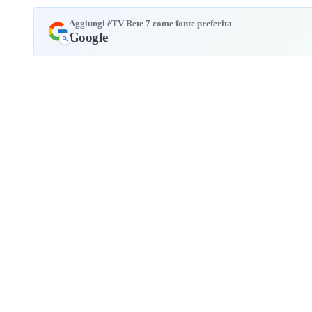
Aggiungi èTV Rete 7 come fonte preferita
Google