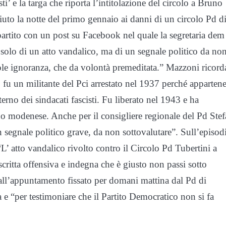
isti’ e la targa che riporta l’intitolazione del circolo a Bruno
piuto la notte del primo gennaio ai danni di un circolo Pd di
rtito con un post su Facebook nel quale la segretaria dem
a solo di un atto vandalico, ma di un segnale politico da no
evole ignoranza, che da volontà premeditata.” Mazzoni ricord
, fu un militante del Pci arrestato nel 1937 perché apparten
terno dei sindacati fascisti. Fu liberato nel 1943 e ha
o modenese. Anche per il consigliere regionale del Pd Ste
n segnale politico grave, da non sottovalutare”. Sull’episod
’ atto vandalico rivolto contro il Circolo Pd Tubertini a
critta offensiva e indegna che è giusto non passi sotto
 all’appuntamento fissato per domani mattina dal Pd di
ta e “per testimoniare che il Partito Democratico non si fa