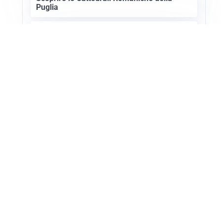
Puglia
ASTRONOMIA, SCIENZA E CURIOSITÀ
Eclissi solare: lo spettacolo del cielo che
affascina l’umanità da secoli
Apri Turismo Netweek