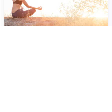
Cefalonia: Un Viaggio Tra Spiagge e Cultura
Apri Turismo Netweek
ASTROLOGIA