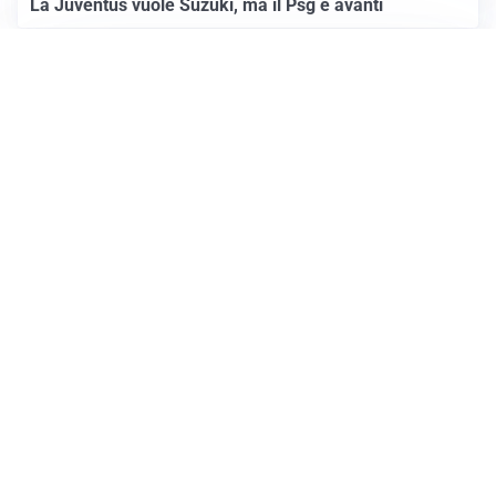
La Juventus vuole Suzuki, ma il Psg è avanti
CALCIOMERCATO
Inter, Frattesi blocca il mercato nerazzurro: la
situazione
Apri Sport Netweek