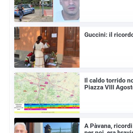
Guccini: il ricor
Il caldo torrido 
Piazza VIII Agos
A Pàvana, ricordi
per noi, era brav