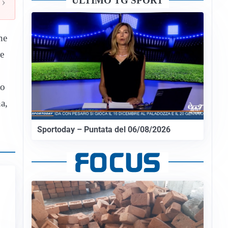
ULTIMO TG SPORT
›
ne
e
to
a,
Sportoday – Puntata del 06/08/2026