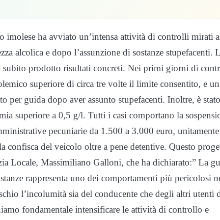
 imolese ha avviato un’intensa attività di controlli mirati a
ezza alcolica e dopo l’assunzione di sostanze stupefacenti. 
 subito prodotto risultati concreti. Nei primi giorni di contr
lemico superiore di circa tre volte il limite consentito, e un
o per guida dopo aver assunto stupefacenti. Inoltre, è stat
ia superiore a 0,5 g/l. Tutti i casi comportano la sospensi
mministrative pecuniarie da 1.500 a 3.000 euro, unitamente
la confisca del veicolo oltre a pene detentive. Questo proge
zia Locale, Massimiliano Galloni, che ha dichiarato:” La g
 sostanze rappresenta uno dei comportamenti più pericolosi n
schio l’incolumità sia del conducente che degli altri utenti 
iamo fondamentale intensificare le attività di controllo e