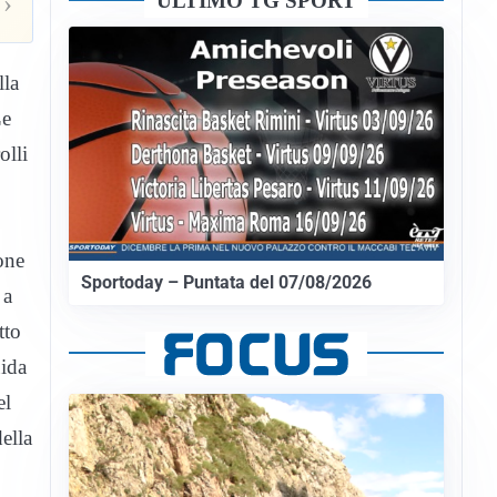
ULTIMO TG SPORT
›
lla
Le
olli
o
one
Sportoday – Puntata del 07/08/2026
 a
tto
uida
el
della