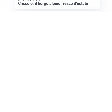
Crissolo: il borgo alpino fresco d’estate
CULTURA SARDA
La storia millenaria di Florinas: un gioiello
nel Logudoro
Apri Turismo Netweek