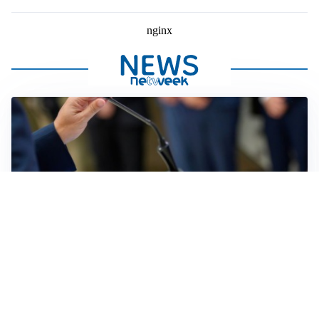
nginx
CAPELLI IN DUBBIO
Il mistero dei capelli di Donald Trump: parrucca o
trapianto?