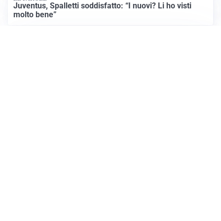
Juventus, Spalletti soddisfatto: “I nuovi? Li ho visti
molto bene”
AMICHEVOLI
Il Milan crolla contro il Chelsea: 3-0 e prima sconfitta
per Amorim
Apri Sport Netweek