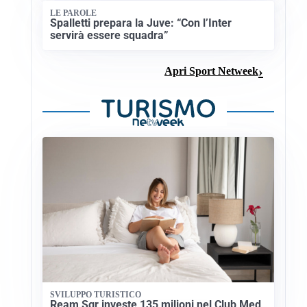
LE PAROLE
Spalletti prepara la Juve: “Con l’Inter
servirà essere squadra”
Apri Sport Netweek
SVILUPPO TURISTICO
Ream Sgr investe 135 milioni nel Club Med