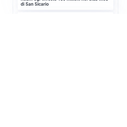
di San Sicario
SETTORE TURISTICO
Annullato il Showcase Usa-Italy 2027: ecco
i motivi
Apri Turismo Netweek