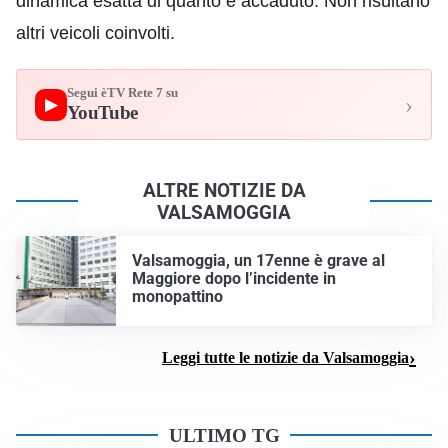
dinamica esatta di quanto è accaduto. Non risultano
altri veicoli coinvolti.
Segui èTV Rete 7 su
›
▶
YouTube
ALTRE NOTIZIE DA
VALSAMOGGIA
Valsamoggia, un 17enne è grave al
Maggiore dopo l’incidente in
monopattino
Leggi tutte le notizie da Valsamoggia
ULTIMO TG