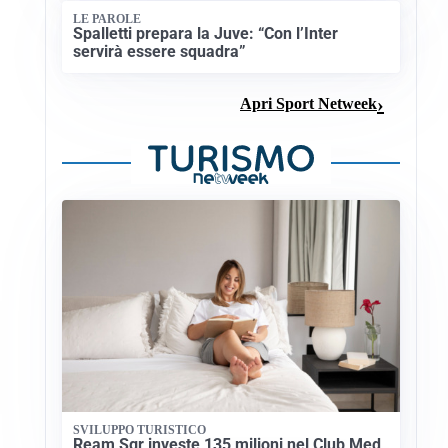
LE PAROLE
Spalletti prepara la Juve: “Con l’Inter
servirà essere squadra”
Apri Sport Netweek
SVILUPPO TURISTICO
Ream Sgr investe 135 milioni nel Club Med