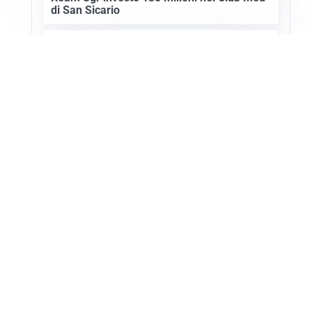
di San Sicario
SETTORE TURISTICO
Annullato il Showcase Usa-Italy 2027: ecco
i motivi
Apri Turismo Netweek