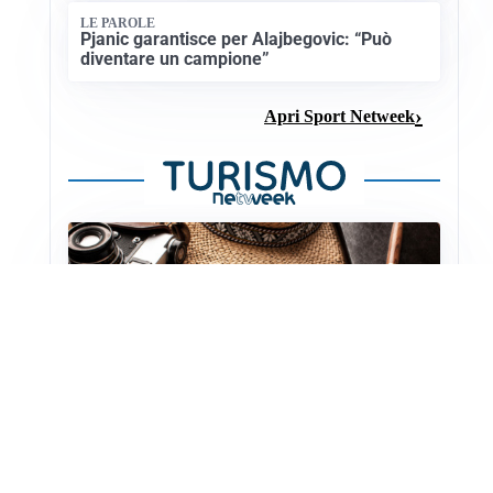
LE PAROLE
Pjanic garantisce per Alajbegovic: “Può
diventare un campione”
Apri Sport Netweek
CULTURA E STORIA
Scoprire le Cattedrali Romaniche della