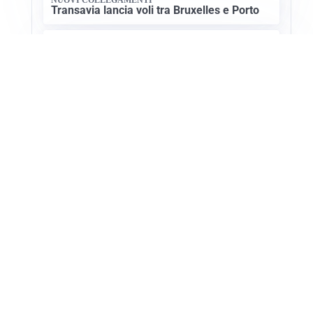
Transavia lancia voli tra Bruxelles e Porto
CULTURA E STORIA
Scoprire le Cattedrali Romaniche della
Puglia
Apri Turismo Netweek