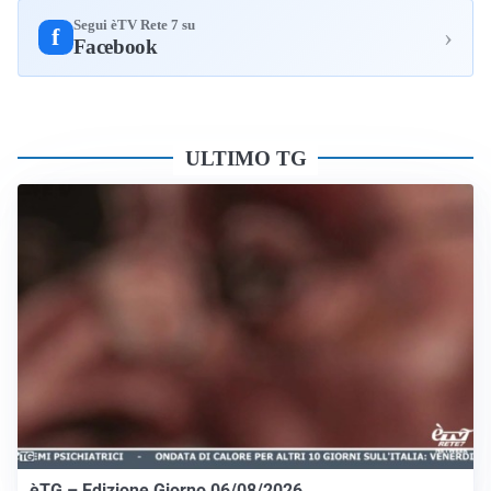
Segui èTV Rete 7 su
›
f
Facebook
ULTIMO TG
èTG – Edizione Giorno 06/08/2026