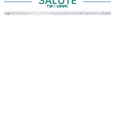
CURA DELLA PELLE
Come riequilibrare la pelle irritabile: consigli pratici
SALUTE E SONNO
Turni notturni e sonno: attenzione al rischio Long
Covid