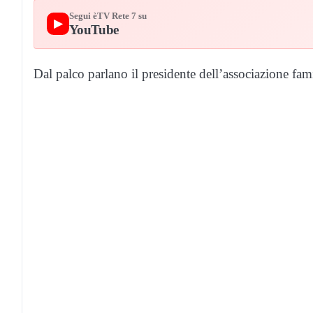
Segui èTV Rete 7 su
▶
YouTube
Dal palco parlano il presidente dell’associazione fam