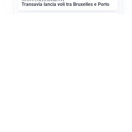
Transavia lancia voli tra Bruxelles e Porto
CULTURA E STORIA
Scoprire le Cattedrali Romaniche della
Puglia
Apri Turismo Netweek