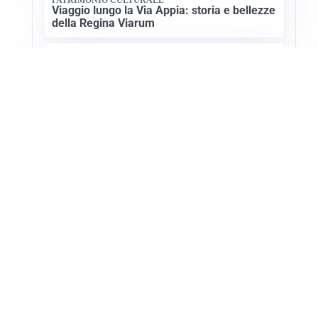
Viaggio lungo la Via Appia: storia e bellezze
della Regina Viarum
ESCURSIONI, NATURA E SICUREZZA
Escursioni estive: come vivere la montagna
in sicurezza
Apri Turismo Netweek