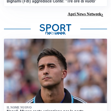
Bignami (FdI) aggredisce Conte: “Tre ore di vuoto”
Apri News Netweek
IL NOME NUOVO