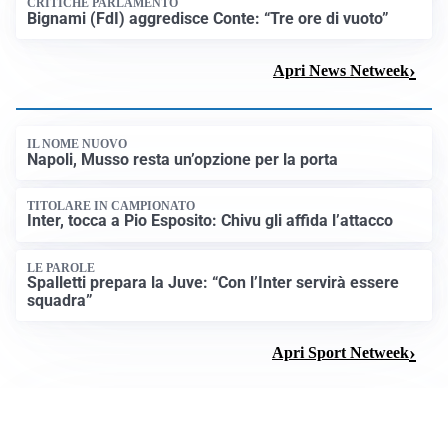
CRITICHE PARLAMENTO
Bignami (FdI) aggredisce Conte: “Tre ore di vuoto”
Apri News Netweek
IL NOME NUOVO
Napoli, Musso resta un’opzione per la porta
TITOLARE IN CAMPIONATO
Inter, tocca a Pio Esposito: Chivu gli affida l’attacco
LE PAROLE
Spalletti prepara la Juve: “Con l’Inter servirà essere
squadra”
Apri Sport Netweek
SVILUPPO TURISTICO
Ream Sgr investe 135 milioni nel Club Med di San