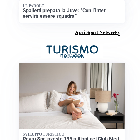
LE PAROLE
Spalletti prepara la Juve: “Con l’Inter
servirà essere squadra”
Apri Sport Netweek
SVILUPPO TURISTICO
Ream Sgr investe 135 milioni nel Club Med