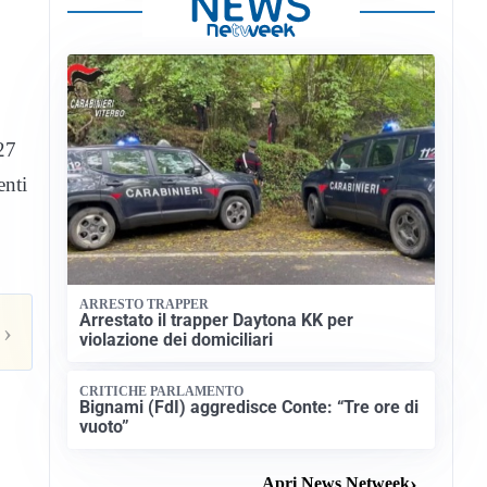
27
enti
ARRESTO TRAPPER
Arrestato il trapper Daytona KK per
›
violazione dei domiciliari
CRITICHE PARLAMENTO
Bignami (FdI) aggredisce Conte: “Tre ore di
vuoto”
Apri News Netweek