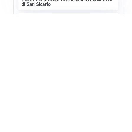
di San Sicario
SETTORE TURISTICO
Annullato il Showcase Usa-Italy 2027: ecco
i motivi
Apri Turismo Netweek