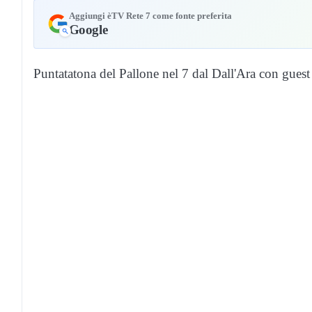
Aggiungi èTV Rete 7 come fonte preferita
Google
Puntatatona del Pallone nel 7 dal Dall'Ara con gues