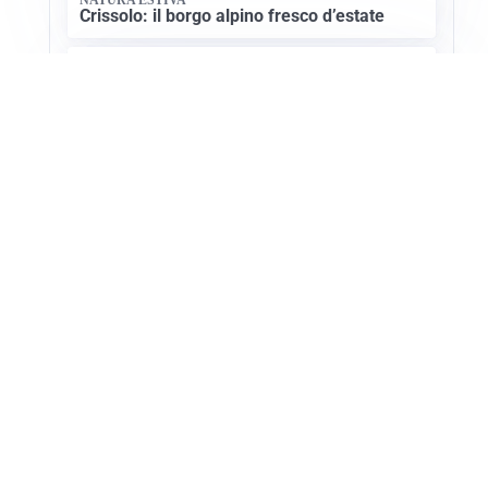
Crissolo: il borgo alpino fresco d’estate
CULTURA SARDA
La storia millenaria di Florinas: un gioiello
nel Logudoro
Apri Turismo Netweek