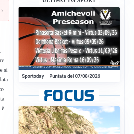
ULTIMO TG SPORT
›
i
re
e si
Sportoday – Puntata del 07/08/2026
data
to
ta
 è