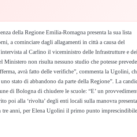
denza della Regione Emilia-Romagna presenta la sua lista
orni, a cominciare dagli allagamenti in città a causa del
tervista al Carlino il viceministro delle Infrastrutture e de
el Ministero non risulta nessuno studio che potesse prevede
fferma, avrà fatto delle verifiche”, commenta la Ugolini, ch
a uno stato di abbandono da parte della Regione”. La candi
omune di Bologna di chiudere le scuole: “E’ un provvedimen
o poi alla ‘rivolta’ degli enti locali sulla manovra presenta
n tre anni, per Elena Ugolini il primo punto imprescindibile