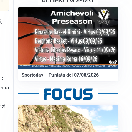
›
ULTIMO TG SPORT
i,
Sportoday – Puntata del 07/08/2026
i:
cora
izi