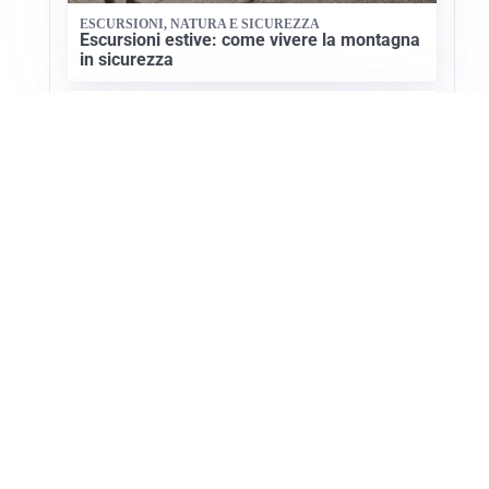
ESCURSIONI, NATURA E SICUREZZA
Escursioni estive: come vivere la montagna
in sicurezza
NATURA E CULTURA
Valensole: il cuore della lavanda in
Provenza
Apri Turismo Netweek