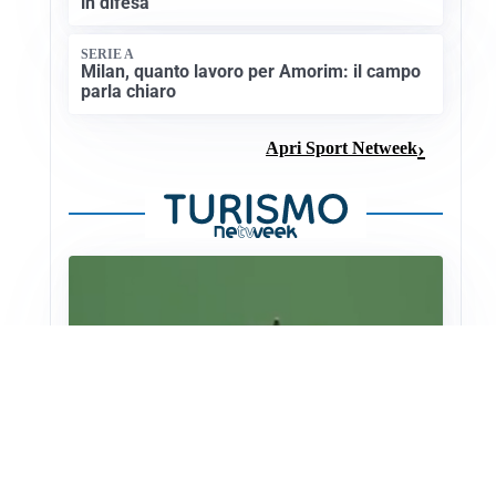
in difesa
SERIE A
Milan, quanto lavoro per Amorim: il campo
parla chiaro
Apri Sport Netweek