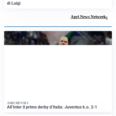
CONTROLLI IN SPAGNA
Controlli al confine: ecco le novità per chi viaggia tra
Italia e Spagna
FUNERALI LUIGI
Roccella: “Continueremo mano nella mano” ai funerali
di Luigi
Apri News Netweek