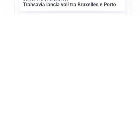
Transavia lancia voli tra Bruxelles e Porto
CULTURA E STORIA
Scoprire le Cattedrali Romaniche della
Puglia
Apri Turismo Netweek