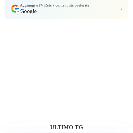
Aggiungi èTV Rete 7 come fonte preferita
›
Google
ULTIMO TG