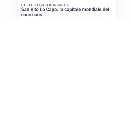
CULTURA GASTRONOMICA
San Vito Lo Capo: la capitale mondiale del
cous cous
NATURA ESTIVA
Crissolo: il borgo alpino fresco d’estate
Apri Turismo Netweek