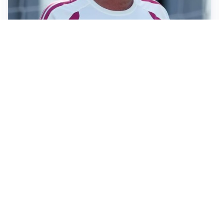
LA NOVITÀ
Le regole di Mourinho al Real
MERCATO JUVE
La Juventus vuole Suzuki, ma il Psg è avanti
CALCIOMERCATO
Inter, Frattesi blocca il mercato nerazzurro: la
situazione
Apri Sport Netweek