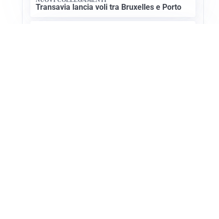
Transavia lancia voli tra Bruxelles e Porto
CULTURA E STORIA
Scoprire le Cattedrali Romaniche della
Puglia
Apri Turismo Netweek