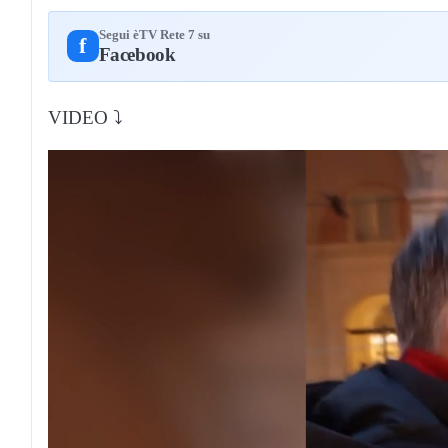
Segui èTV Rete 7 su
f
Facebook
VIDEO ⤵