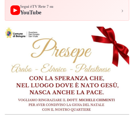
Segui èTV Rete 7 su
›
▶
YouTube