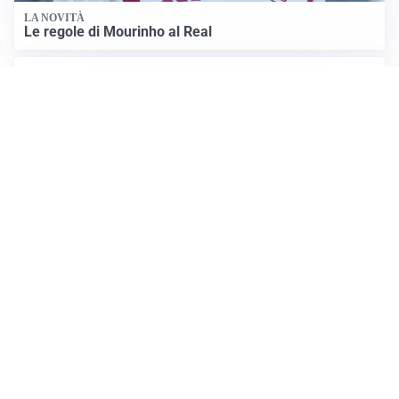
LA NOVITÀ
Le regole di Mourinho al Real
MERCATO JUVE
La Juventus vuole Suzuki, ma il Psg è avanti
CALCIOMERCATO
Inter, Frattesi blocca il mercato nerazzurro: la
situazione
Apri Sport Netweek