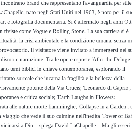
i incontrano brand che rappresentano l'avanguardia per stile
LaChapelle, nato negli Stati Uniti nel 1963, è noto per il su
art e fotografia documentaria. Si è affermato negli anni Ott
 riviste come Vogue e Rolling Stone. La sua carriera si è
itualità, la crisi ambientale e la condizione umana, senza m
ovocatorio. Il visitatore viene invitato a immergersi nel s
olismo e narrazione. Tra le opere esposte 'After the Deluge:
retano temi biblici in chiave contemporanea, esplorando il
tratto surreale che incarna la fragilità e la bellezza della
visivamente potente della Via Crucis; 'Leonardo di Caprio',
mporanea e critica sociale; 'Earth Laughs in Flowers:
pirata alle nature morte fiamminghe; 'Collapse in a Garden', 
n viaggio che vede il suo culmine nell'inedita 'Tower of Bab
vvicinarsi a Dio – spiega David LaChapelle – Ma gli esseri