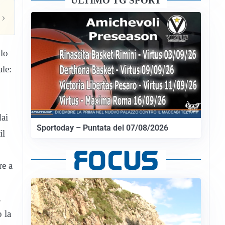
ULTIMO TG SPORT
›
llo
le:
dai
Sportoday – Puntata del 07/08/2026
il
re a
,
o la