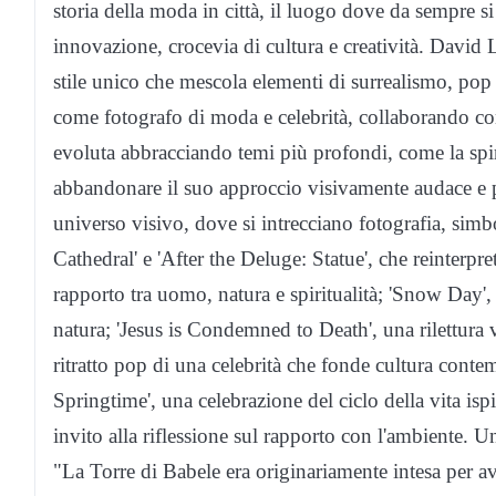
storia della moda in città, il luogo dove da sempre s
innovazione, crocevia di cultura e creatività. David 
stile unico che mescola elementi di surrealismo, pop 
come fotografo di moda e celebrità, collaborando con
evoluta abbracciando temi più profondi, come la spir
abbandonare il suo approccio visivamente audace e pr
universo visivo, dove si intrecciano fotografia, simb
Cathedral' e 'After the Deluge: Statue', che reinterp
rapporto tra uomo, natura e spiritualità; 'Snow Day', ri
natura; 'Jesus is Condemned to Death', una rilettura 
ritratto pop di una celebrità che fonde cultura conte
Springtime', una celebrazione del ciclo della vita is
invito alla riflessione sul rapporto con l'ambiente. U
"La Torre di Babele era originariamente intesa per a