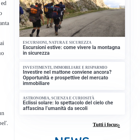
 ed
o
anta
ai
ESCURSIONI, NATURA E SICUREZZA
Escursioni estive: come vivere la montagna
uo
in sicurezza
INVESTIMENTI, IMMOBILIARE E RISPARMIO
Investire nel mattone conviene ancora?
Opportunità e prospettive del mercato
immobiliare
ASTRONOMIA, SCIENZA E CURIOSITÀ
Eclissi solare: lo spettacolo del cielo che
affascina l’umanità da secoli
un
el'.
Tutti i focus