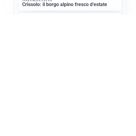
Crissolo: il borgo alpino fresco d’estate
CULTURA SARDA
La storia millenaria di Florinas: un gioiello
nel Logudoro
Apri Turismo Netweek