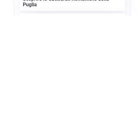
Puglia
ASTRONOMIA, SCIENZA E CURIOSITÀ
Eclissi solare: lo spettacolo del cielo che
affascina l’umanità da secoli
Apri Turismo Netweek