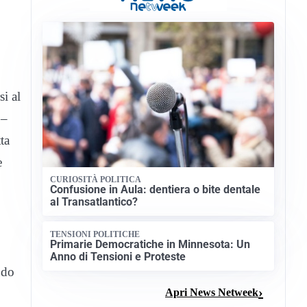
si al
 –
ta
e
CURIOSITÀ POLITICA
Confusione in Aula: dentiera o bite dentale
al Transatlantico?
TENSIONI POLITICHE
Primarie Democratiche in Minnesota: Un
Anno di Tensioni e Proteste
ndo
Apri News Netweek