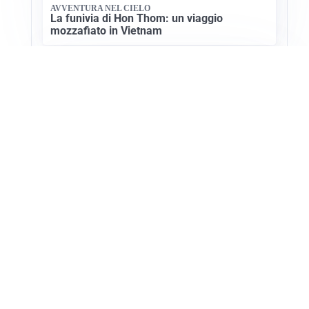
AVVENTURA NEL CIELO
La funivia di Hon Thom: un viaggio
mozzafiato in Vietnam
ESTATE, SALUTE E PREVENZIONE
Punture di insetti: come difendersi e cosa
fare per evitare complicazioni
Apri Turismo Netweek