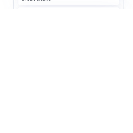
SETTORE TURISTICO
Annullato il Showcase Usa-Italy 2027: ecco
i motivi
Apri Turismo Netweek