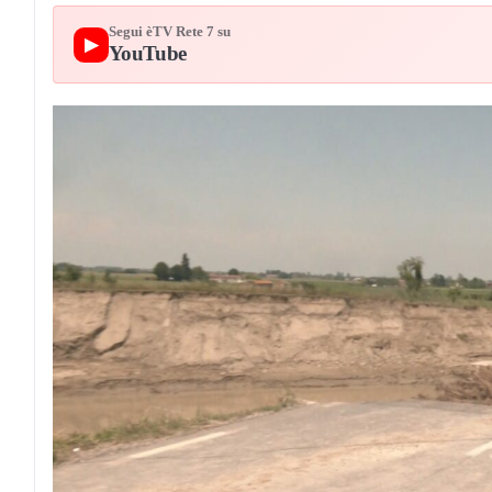
Segui èTV Rete 7 su
▶
YouTube