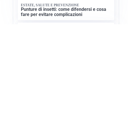
ESTATE, SALUTE E PREVENZIONE
Punture di insetti: come difendersi e cosa
fare per evitare complicazioni
CULTURA GASTRONOMICA
San Vito Lo Capo: la capitale mondiale del
cous cous
Apri Turismo Netweek