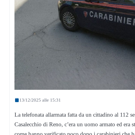
13/12/2025 alle 15:31
La telefonata allarmata fatta da un cittadino al 112 s
Casalecchio di Reno, c’era un uomo armato ed era st
come hanno verificato poco dopo i carabinieri che h