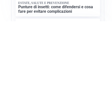
ESTATE, SALUTE E PREVENZIONE
Punture di insetti: come difendersi e cosa
fare per evitare complicazioni
CULTURA GASTRONOMICA
San Vito Lo Capo: la capitale mondiale del
cous cous
Apri Turismo Netweek