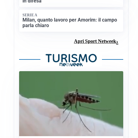
in difesa
SERIE A
Milan, quanto lavoro per Amorim: il campo
parla chiaro
Apri Sport Netweek