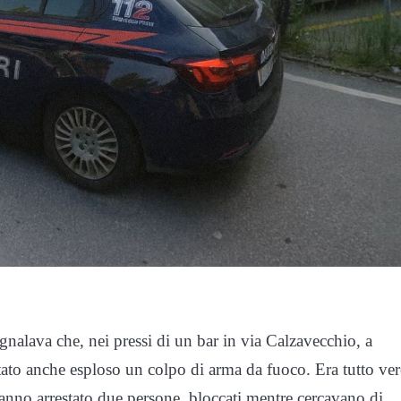
egnalava che, nei pressi di un bar in via Calzavecchio, a
ato anche esploso un colpo di arma da fuoco. Era tutto ver
anno arrestato due persone, bloccati mentre cercavano di