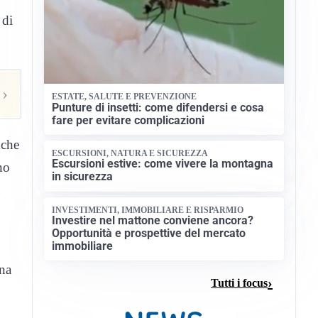
 di
›
ESTATE, SALUTE E PREVENZIONE
Punture di insetti: come difendersi e cosa
fare per evitare complicazioni
nche
ESCURSIONI, NATURA E SICUREZZA
Escursioni estive: come vivere la montagna
no
in sicurezza
INVESTIMENTI, IMMOBILIARE E RISPARMIO
Investire nel mattone conviene ancora?
Opportunità e prospettive del mercato
immobiliare
una
Tutti i focus