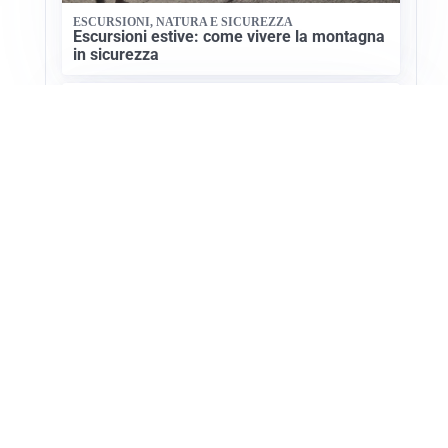
ESCURSIONI, NATURA E SICUREZZA
Escursioni estive: come vivere la montagna
in sicurezza
NATURA E CULTURA
Valensole: il cuore della lavanda in
Provenza
Apri Turismo Netweek