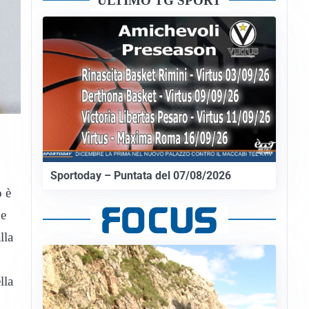
ULTIMO TG SPORT
Sportoday – Puntata del 07/08/2026
o è
he
lla
lla