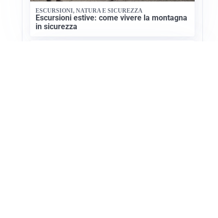
ESCURSIONI, NATURA E SICUREZZA
Escursioni estive: come vivere la montagna
in sicurezza
NATURA E CULTURA
Valensole: il cuore della lavanda in
Provenza
Apri Turismo Netweek