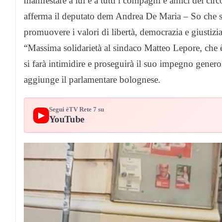
manifestare a lui e a tutti i compagni e amici del circo
afferma il deputato dem Andrea De Maria – So che s
promuovere i valori di libertà, democrazia e giustizia
“Massima solidarietà al sindaco Matteo Lepore, che è
si farà intimidire e proseguirà il suo impegno gener
aggiunge il parlamentare bolognese.
Segui èTV Rete 7 su
▶
YouTube