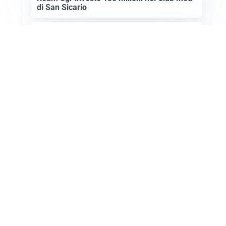
di San Sicario
SETTORE TURISTICO
Annullato il Showcase Usa-Italy 2027: ecco
i motivi
Apri Turismo Netweek