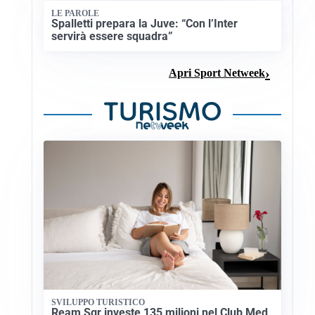
LE PAROLE
Spalletti prepara la Juve: “Con l’Inter
servirà essere squadra”
Apri Sport Netweek
SVILUPPO TURISTICO
Ream Sgr investe 135 milioni nel Club Med