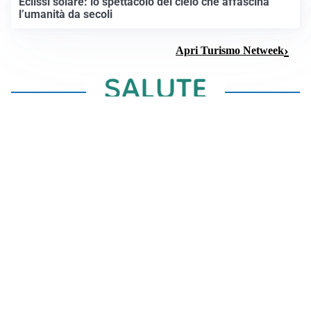
Eclissi solare: lo spettacolo del cielo che affascina
l’umanità da secoli
Apri Turismo Netweek